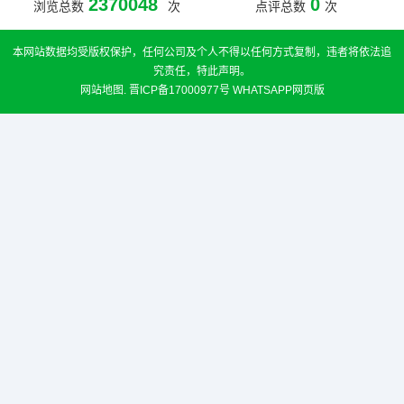
2370048
0
浏览总数
次
点评总数
次
本网站数据均受版权保护，任何公司及个人不得以任何方式复制，违者将依法追
究责任，特此声明。
网站地图
.
晋ICP备17000977号
WHATSAPP网页版