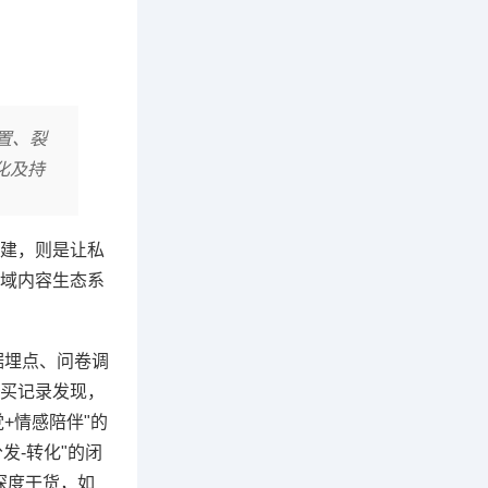
置、裂
化及持
搭建，则是让私
域内容生态系
据埋点、问卷调
买记录发现，
+情感陪伴"的
发-转化"的闭
深度干货，如