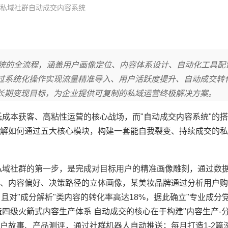
私域社群自动成交内容系统
系统的全流程，涵盖用户画像定位、内容体系设计、自动化工具配
过系统化操作实现流量精准导入、用户活跃度提升、自动成交转
长期变现目标，为企业提供可复制的私域运营终极解决方案。
低成本获客、高粘性运营的核心战场，而"自动成交内容系统"的
解如何通过五大核心模块，构建一套能自我裂变、持续成交的私
私域社群的第一步，是完成对目标用户的精准画像雕刻，通过数
、内容偏好、决策路径的立体画像，某美妆品牌通过分析用户购
，且对"成分解析"类内容的转化率高达18%，据此确立"专业成分党
四级火箭式内容生产体系 自动成交的核心在于构建"内容生产-分
户故事、产品测评，通过社群机器人自动推送；每月打造1-2篇