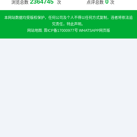
2364745
0
浏览总数
次
点评总数
次
本网站数据均受版权保护，任何公司及个人不得以任何方式复制，违者将依法追
究责任，特此声明。
网站地图
.
晋ICP备17000977号
WHATSAPP网页版