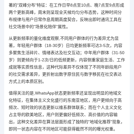
著的"双峰分布"特征：在工作日早8点至10点、晚7点至9点形成
两个更新高峰，周末则呈现全天候均匀分布态势，这种时间分
布规律与用户日常作息周期高度契合，反映出即时通讯工具在
社交场景中的"场景化陪伴"属性。
从更新频率的量化维度观察,不同用户群体的行为差异尤为显
著，年轻用户群体（18-30岁）日均更新频率可达3-5次，内容
多聚焦生活碎片、情绪表达及社交互动；中年用户群体（31-50
岁）则更倾向于1-2次/日的低频更新，内容侧重家庭生活、工作
成就等实质性信息，这种代际差异不仅体现了不同年龄段用户
的社交需求差异，更折射出数字原住民与数字移民在社交表达
方式上的本质区别。
值得关注的是,WhatsApp状态更新频率还呈现出明显的地域文
化特征，在集体主义文化盛行的东南亚地区，用户更倾向于高
频次、短时效的状态更新以维系群体联系；而在个人主义文化
占主导的欧美地区，用户则更偏好低频次、高价值的内容输
出，这种文化差异在算法层面形成了独特的"地域化推荐"现象，
即同一状态内容在不同地区可能获得截然不同的曝光权重。