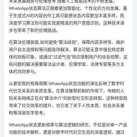
未来发展趋势与伦理思考 随着人工智能技术的不断发展，
WhatsApp状态算法正朝着更加智能化、个性化的方向发展，基
于生成式AI的内容创作工具可能使状态内容更加丰富多样，而
深度学习算法则可能实现更精准的用户意图识别，这种技术进
步也带来了新的伦理挑战。
在算法伦理层面,如何避免"算法歧视"、保障内容多样性、维护
用户自主选择权等问题亟待解决，算法可能无意中强化特定群
体的刻板印象，或通过"过滤气泡"效应限制用户的信息视野，这
些问题的解决需要算法设计者、伦理学家、法律专家等多方主
体的共同参与。
从更宏观的视角观察,WhatsApp状态功能的演化反映了数字时
代社交关系的本质变革，在算法推荐机制的作用下，传统的人
际关系网络正在向"算法中介"的新型社交形态转型，这种转型既
带来了社交效率的提升，也引发了关于人性本质、社会关系重
构等深层哲学思考。
WhatsApp状态更新频率与算法逻辑的研究，不仅是对单一产品
功能的技术解析，更是对数字时代社交生态的深度透视，通过