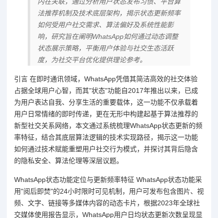
内在关联，通过分析用户状态发布习惯、平台算
法推荐机制及技术底层架构，揭示状态更新频率
如何受用户社交需求、算法偏好及系统性能影
响，研究旨在阐明WhatsApp如何通过动态调整
状态展示策略，平衡用户体验与社交生态活跃
度，为社交平台优化提供理论参考。
引言 在即时通讯领域，WhatsApp凭借其简洁高效的社交体验
占据全球用户心智，而其"状态"功能自2017年推出以来，已成
为用户表达自我、分享生活的重要载体，这一功能不仅承载着
用户日常情绪的即时传递，更在无形中构建起基于算法推荐的
新型社交关系网络，本文通过系统梳理WhatsApp状态更新的频
率特征，结合其底层算法逻辑的技术实现路径，揭示这一功能
如何通过技术赋能重塑用户社交行为模式，并探讨其背后隐含
的隐私安全、算法伦理等深层议题。
WhatsApp状态功能定位与更新频率特征 WhatsApp状态功能采
用"阅后即焚"的24小时限时可见机制，用户可发布包含图片、视
频、文字、链接等多媒体内容的动态卡片，根据2023年全球社
交媒体使用报告显示，WhatsApp用户日均状态更新次数呈现显