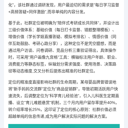
化"，该社群通过调研发现，用户最迫切的需求是"每日学习监督
+高频答疑+同伴激励",而非单纯的内容分发。
基于此，社群定位被明确为"陪伴式考研成长共同体"，并设计出
三级价值体系：基础价值（每日打卡监督、错题整理模板）、
增值价值（学长学姐直播答疑、模拟考排名）、情感价值（同
伴互助鼓励、考研心路分享），这种定位不是凭空臆想，而是
通过用户访谈、问卷调研、竞品分析三重验证得出，具体操作
时，可采用"用户画像九宫格"工具：横轴标注用户年龄、职业、
消费能力等静态标签，纵轴划分需求强度、使用场景、决策路
径等动态维度,交叉分析后提炼出精准的社群定位。
定位的精准度直接影响社群的生命周期，某母婴品牌曾错误地
将"新手妈妈交流群"定位为"商品促销群"，导致初期活跃用户快
速流失，后调整定位为"科学育儿经验池"，引入儿科医生定期直
播、设立"育儿难题悬赏"机制，三个月内用户留存率提升40%，
转介绍率增长25%，这印证了定位的核心原则：社群价值必须
超越单纯的信息传递,成为用户解决实际问题的解决方案。