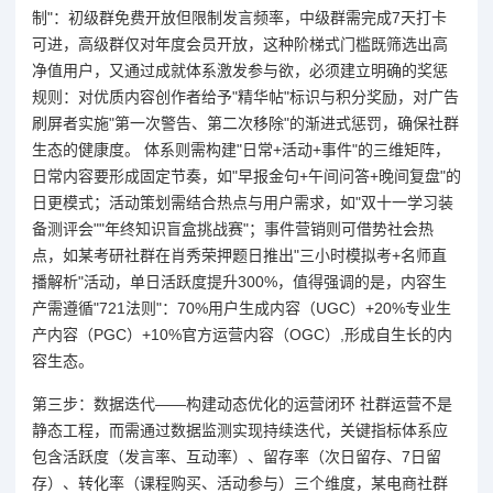
制"：初级群免费开放但限制发言频率，中级群需完成7天打卡
可进，高级群仅对年度会员开放，这种阶梯式门槛既筛选出高
净值用户，又通过成就体系激发参与欲，必须建立明确的奖惩
规则：对优质内容创作者给予"精华帖"标识与积分奖励，对广告
刷屏者实施"第一次警告、第二次移除"的渐进式惩罚，确保社群
生态的健康度。 体系则需构建"日常+活动+事件"的三维矩阵，
日常内容要形成固定节奏，如"早报金句+午间问答+晚间复盘"的
日更模式；活动策划需结合热点与用户需求，如"双十一学习装
备测评会""年终知识盲盒挑战赛"；事件营销则可借势社会热
点，如某考研社群在肖秀荣押题日推出"三小时模拟考+名师直
播解析"活动，单日活跃度提升300%，值得强调的是，内容生
产需遵循"721法则"：70%用户生成内容（UGC）+20%专业生
产内容（PGC）+10%官方运营内容（OGC）,形成自生长的内
容生态。
第三步：数据迭代——构建动态优化的运营闭环 社群运营不是
静态工程，而需通过数据监测实现持续迭代，关键指标体系应
包含活跃度（发言率、互动率）、留存率（次日留存、7日留
存）、转化率（课程购买、活动参与）三个维度，某电商社群