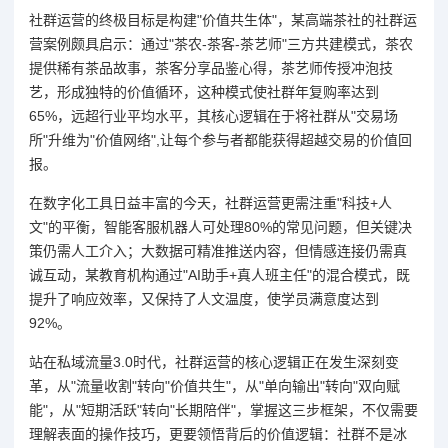
社群运营的终极目标是构建"价值共生体"，某高端茶社的社群运
营案例颇具启示：通过"茶农-茶客-茶艺师"三方共建模式，茶农
提供稀有茶品故事，茶客分享品鉴心得，茶艺师传授冲泡技
艺，形成独特的价值循环，这种模式使社群年复购率达到
65%，远超行业平均水平，其核心逻辑在于将社群从"交易场
所"升维为"价值网络",让每个参与者都能获得超越交易的价值回
报。
在数字化工具日益丰富的今天，社群运营更需注重"科技+人
文"的平衡，智能客服机器人可处理80%的常见问题，但关键决
策仍需人工介入；大数据可精准推送内容，但情感连接仍需真
诚互动，某教育机构通过"AI助手+真人班主任"的混合模式，既
提升了响应效率，又保持了人文温度，使学员满意度达到
92%。
站在私域流量3.0时代，社群运营的核心逻辑正在发生深刻变
革，从"流量收割"转向"价值共生"，从"单向输出"转向"双向赋
能"，从"短期活跃"转向"长期陪伴"，掌握这三步框架，不仅需要
理解表面的操作技巧，更要领悟背后的价值逻辑：社群不是冰