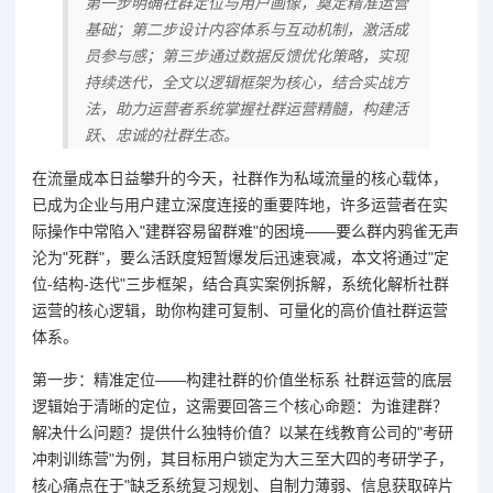
第一步明确社群定位与用户画像，奠定精准运营
基础；第二步设计内容体系与互动机制，激活成
员参与感；第三步通过数据反馈优化策略，实现
持续迭代，全文以逻辑框架为核心，结合实战方
法，助力运营者系统掌握社群运营精髓，构建活
跃、忠诚的社群生态。
在流量成本日益攀升的今天，社群作为私域流量的核心载体，
已成为企业与用户建立深度连接的重要阵地，许多运营者在实
际操作中常陷入"建群容易留群难"的困境——要么群内鸦雀无声
沦为"死群"，要么活跃度短暂爆发后迅速衰减，本文将通过"定
位-结构-迭代"三步框架，结合真实案例拆解，系统化解析社群
运营的核心逻辑，助你构建可复制、可量化的高价值社群运营
体系。
第一步：精准定位——构建社群的价值坐标系 社群运营的底层
逻辑始于清晰的定位，这需要回答三个核心命题：为谁建群？
解决什么问题？提供什么独特价值？以某在线教育公司的"考研
冲刺训练营"为例，其目标用户锁定为大三至大四的考研学子，
核心痛点在于"缺乏系统复习规划、自制力薄弱、信息获取碎片