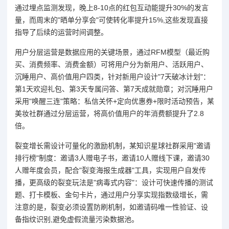
通过埋点监测发现，晚上8-10点的红包互动能提升30%的发言
量，而周末的"晒单分享会"可使转化率提升15%,这些发现直接
指导了后续的运营时间调整。
用户分层运营是数据应用的关键场景，通过RFM模型（最近购
买、消费频率、消费金额）可将用户分为新用户、活跃用户、
沉睡用户、高价值用户四类，针对新用户设计"7天破冰计划"：
第1天欢迎礼包、第3天专属问答、第7天成就勋章；对沉睡用户
采用"唤醒三连"策略：私信关怀+定向优惠券+限时活动预告，某
美妆社群通过分层运营，将高价值用户的年消费额提升了2.8
倍。
裂变增长需设计可量化的激励机制，某知识星球社群采用"邀请
排行榜"制度：邀请3人赠电子书，邀请10人赠线下课，邀请30
人赠年度会员，配合"裂变海报生成器"工具，实现用户自发传
播，更高级的裂变玩法是"病毒式内容"：设计可快速传播的测试
题、打卡模板、金句卡片，通过用户分享实现指数级增长，需
注意的是，裂变必须设置防刷机制，如邀请码唯一性验证、设
备指纹识别,避免虚假流量污染数据池。